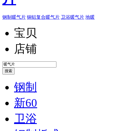
钢制暖气片
铜铝复合暖气片
卫浴暖气片
地暖
宝贝
店铺
钢制
新60
卫浴