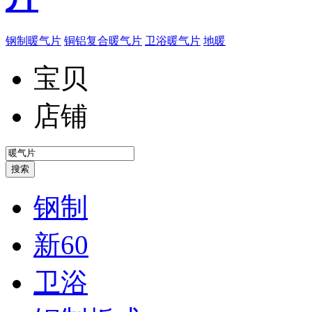
钢制暖气片
铜铝复合暖气片
卫浴暖气片
地暖
宝贝
店铺
钢制
新60
卫浴